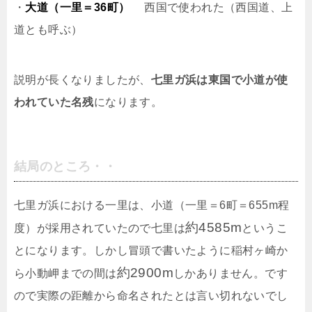
・
大道（一里＝36町）
西国で使われた（西国道、上
道とも呼ぶ）
説明が長くなりましたが、
七里ガ浜は東国で小道が使
われていた名残
になります。
結局のところ・・
七里ガ浜における一里は、小道（一里＝6町＝655m程
約4585m
度）が採用されていたので七里は
というこ
とになります。しかし冒頭で書いたように稲村ヶ崎か
約2900m
ら小動岬までの間は
しかありません。です
ので実際の距離から命名されたとは言い切れないでし