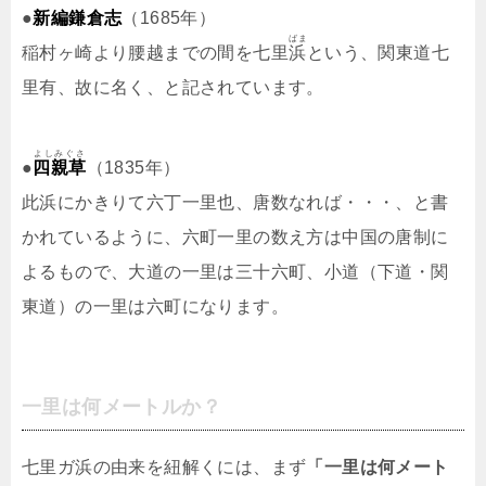
●
新編鎌倉志
（1685年）
ばま
稲村ヶ崎より腰越までの間を七里
浜
という、関東道七
里有、故に名く、と記されています。
よしみぐさ
●
四親草
（1835年）
此浜にかきりて六丁一里也、唐数なれば・・・、と書
かれているように、六町一里の数え方は中国の唐制に
よるもので、大道の一里は三十六町、小道（下道・関
東道）の一里は六町になります。
一里は何メートルか？
七里ガ浜の由来を紐解くには、まず
「一里は何メート