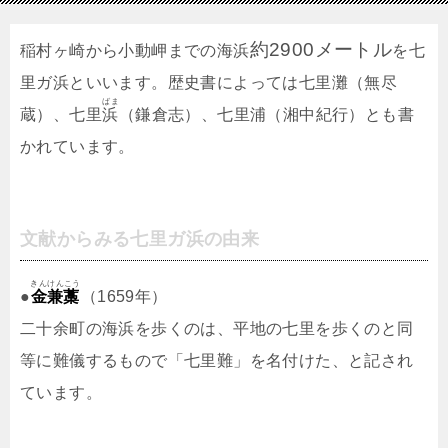
約2900メートル
稲村ヶ崎から小動岬までの海浜
を七
里ガ浜といいます。歴史書によっては七里灘（無尽
ばま
蔵）、七里
浜
（鎌倉志）、七里浦（湘中紀行）とも書
かれています。
文献からみる七里ガ浜の由来
きんけんこう
●
金兼藁
（1659年）
二十余町の海浜を歩くのは、平地の七里を歩くのと同
等に難儀するもので「七里難」を名付けた、と記され
ています。