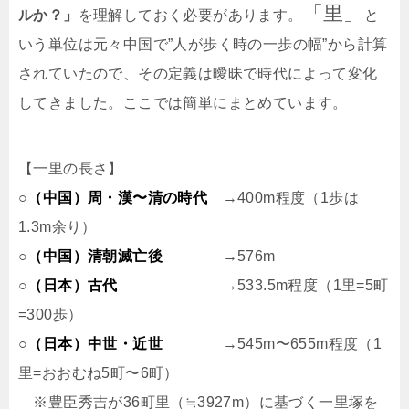
「里」
ルか？」
を理解しておく必要があります。
と
いう単位は元々中国で”人が歩く時の一歩の幅”から計算
されていたので、その定義は曖昧で時代によって変化
してきました。ここでは簡単にまとめています。
【一里の長さ】
○
（中国）周・漢〜清の時代
→400m程度（1歩は
1.3m余り）
○
（中国）清朝滅亡後
→576m
○
（日本）古代
→533.5m程度（1里=5町
=300歩）
○
（日本）中世・近世
→545m〜655m程度（1
里=おおむね5町〜6町）
※豊臣秀吉が36町里（≒3927m）に基づく一里塚を