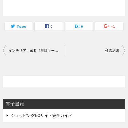
Tweet
0
0
+1
投
インテリア・家具（注目キーワード）
検索結果
稿
ナ
ビ
ゲ
ー
シ
電子書籍
ョ
ショッピングECサイト完全ガイド
ン