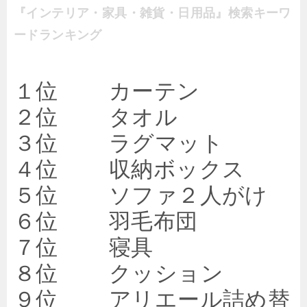
『インテリア・家具・雑貨・日用品』検索キーワ
ードランキング
１位 カーテン
２位 タオル
３位 ラグマット
４位 収納ボックス
５位 ソファ２人がけ
６位 羽毛布団
７位 寝具
８位 クッション
９位 アリエール詰め替