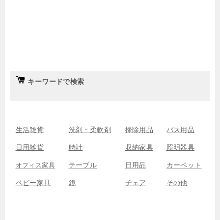
キーワードで検索
生活雑貨
洗剤・柔軟剤
掃除用品
バス用品
日用雑貨
時計
収納家具
照明器具
テーブル
日用品
カーペット
オフィス家具
ベビー家具
鏡
チェア
その他