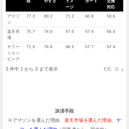
段
やすさ
イメ
ポート
交換
ージ
対応
アマゾ
77.3
80.2
71.2
60.8
59.6
ン
楽天市
75.7
74.0
67.0
57.4
56.5
場
ヤフー
71.9
76.8
66.5
57.7
57.4
ショッ
ピング
3 件中 1 から 3 まで表示
前
次
決済手段
※アマゾンを選んだ理由、
楽天市場を選んだ理由
、
ヤ