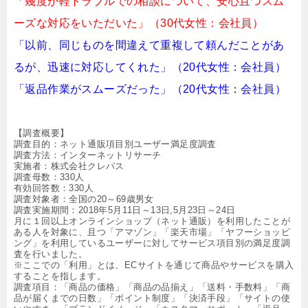
「幾度か軽トラブルでの相談について、安心且つスム
ーズな対応をいただいた」（30代女性：会社員）
「以前、同じものを間違えて重複して頼んだことがあ
るが、迅速に対応してくれた」（20代女性：会社員）
「返品作業がスムーズだった」（20代女性：会社員）
【調査概要】
調査目的：ネット通販項目別ユーザー満足度調査
調査方法：インターネットリサーチ
実施者：株式会社クレパス
調査母数：330人
有効回答数：330人
調査対象者：全国の20～69歳男女
調査実施期間：2018年5月11日～13日,5月23日～24日
月に１回以上オンラインショップ（ネット通販）を利用したことが
ある人を対象に、且つ「アマゾン」「楽天市場」「ヤフーショッピ
ング」を利用しているユーザーに対してサービス項目別の満足度調
査を行いました。
※ここでの「利用」とは、ECサイトを通じて商品やサービスを購入
することを指します。
調査項目：「商品の価格」「商品の品揃え」「送料・手数料」「商
品が届くまでの日数」「ポイント制度」「決済手段」「サイトの使