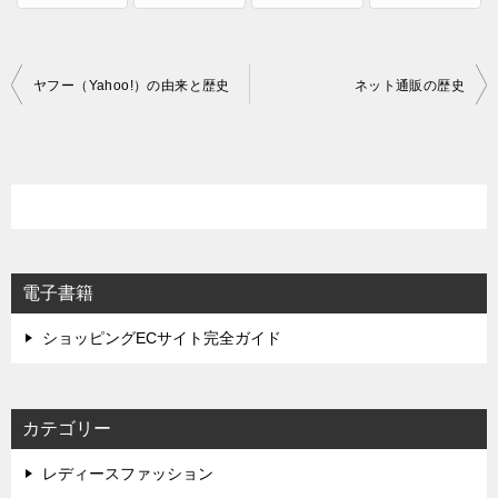
投
ヤフー（Yahoo!）の由来と歴史
ネット通販の歴史
稿
ナ
ビ
ゲ
ー
シ
電子書籍
ョ
ショッピングECサイト完全ガイド
ン
カテゴリー
レディースファッション