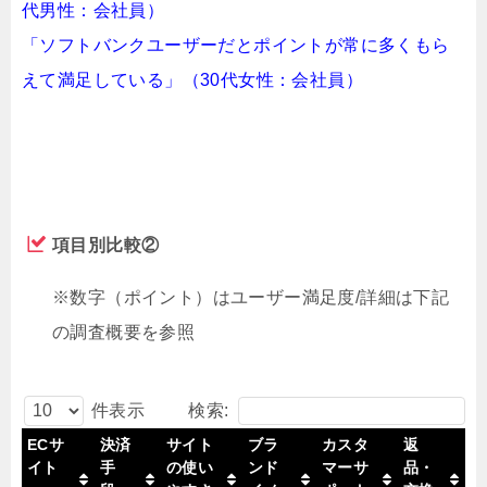
代男性：会社員）
「ソフトバンクユーザーだとポイントが常に多くもら
えて満足している」（30代女性：会社員）
項目別比較②
※数字（ポイント）はユーザー満足度/詳細は下記
の調査概要を参照
検索:
件表示
ECサ
決済
サイト
ブラ
カスタ
返
イト
手
の使い
ンド
マーサ
品・