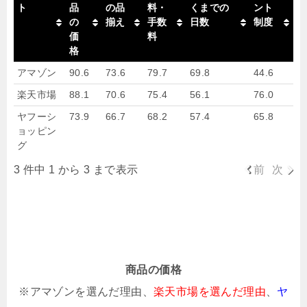
ト
品
の品
料・
くまでの
ント
の
揃え
手数
日数
制度
価
料
格
アマゾン
90.6
73.6
79.7
69.8
44.6
楽天市場
88.1
70.6
75.4
56.1
76.0
ヤフーシ
73.9
66.7
68.2
57.4
65.8
ョッピン
グ
3 件中 1 から 3 まで表示
前
次
商品の価格
※アマゾンを選んだ理由、
楽天市場を選んだ理由
、
ヤ