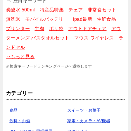
注目キーワード
炭酸水 500ml
特産品特集
チェア
非常食セット
無洗米
モバイルバッテリー
ipad最新
生鮮食品
プリンター
牛肉
ポリ袋
アウトドアチェア
アウ
ターメンズ
バスタオルセット
マウス ワイヤレス
ラ
ンドセル
‥もっと見る
※検索キーワードランキングページへ遷移します
カテゴリー
食品
スイーツ・お菓子
飲料・お酒
家電・カメラ・AV機器