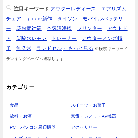
注目キーワード
アウターレディース
エアリズム
チェア
iphone新作
ダイソン
モバイルバッテリ
ー
花粉症対策
空気清浄機
プリンター
アウトド
ア
炭酸水レモン
トレーナー
アウターメンズ
帽
子
無洗米
ランドセル
‥もっと見る
※検索キーワード
ランキングページへ遷移します
カテゴリー
食品
スイーツ・お菓子
飲料・お酒
家電・カメラ・AV機器
PC・パソコン周辺機器
アクセサリー