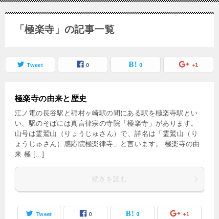
「極楽寺」の記事一覧
Tweet
0
0
+1
極楽寺の由来と歴史
江ノ電の長谷駅と稲村ヶ崎駅の間にある駅を極楽寺駅とい
い、駅のそばには真言律宗の寺院「極楽寺」があります。
山号は霊鷲山（りょうじゅさん）で、詳名は「霊鷲山（り
ょうじゅさん）感応院極楽律寺」と言います。 極楽寺の由
来 極 […]
続きを読む
Tweet
0
0
+1